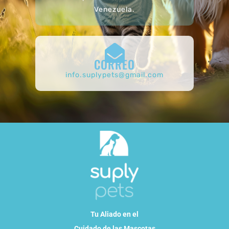
Venezuela.
CORREO
info.suplypets@gmail.com
Tu Aliado en el
Cuidado de las Mascotas