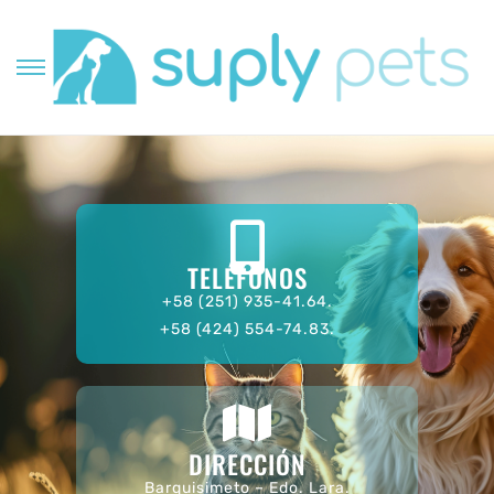
TELÉFONOS
+58 (251) 935-41.64.
+58 (424) 554-74.83.
DIRECCIÓN
Barquisimeto – Edo. Lara.