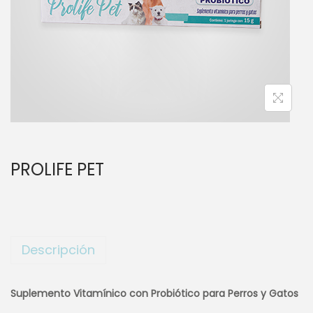
a
i
c
d
i
o
ó
n
PROLIFE PET
Descripción
Suplemento Vitamínico con Probiótico para Perros y Gatos