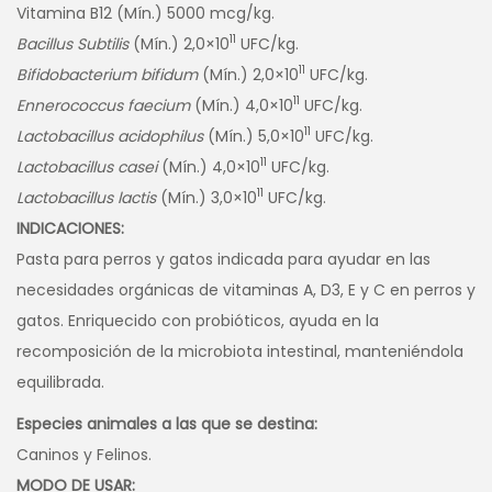
Vitamina B12 (Mín.) 5000 mcg/kg.
11
Bacillus Subtilis
(Mín.) 2,0×10
UFC/kg.
11
Bifidobacterium bifidum
(Mín.) 2,0×10
UFC/kg.
11
Ennerococcus faecium
(Mín.) 4,0×10
UFC/kg.
11
Lactobacillus acidophilus
(Mín.) 5,0×10
UFC/kg.
11
Lactobacillus casei
(Mín.) 4,0×10
UFC/kg.
11
Lactobacillus lactis
(Mín.) 3,0×10
UFC/kg.
INDICACIONES:
Pasta para perros y gatos indicada para ayudar en las
necesidades orgánicas de vitaminas A, D3, E y C en perros y
gatos. Enriquecido con probióticos, ayuda en la
recomposición de la microbiota intestinal, manteniéndola
equilibrada.
Especies animales a las que se destina:
Caninos y Felinos.
MODO DE USAR: